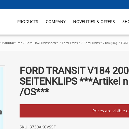
PRODUCTS
COMPANY
NOVELITIES & OFFERS
SH
y Manufacturer
/
Ford Lkw/Transporter
/
Ford Transit
/
Ford Transit V184 (00-)
/
FORD 
FORD TRANSIT V184 200
SEITENKLIPS ***Artikel n
/OS***
Prices are visible 
SKU:
3739AKCVS5F