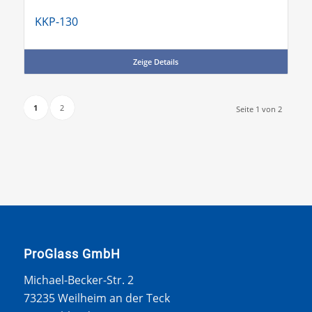
KKP-130
Zeige Details
1
2
Seite 1 von 2
ProGlass GmbH
Michael-Becker-Str. 2
73235 Weilheim an der Teck