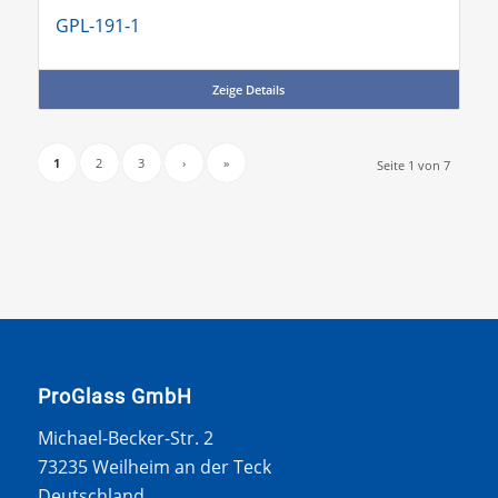
GPL-191-1
Zeige Details
1
2
3
›
»
Seite 1 von 7
ProGlass GmbH
Michael-Becker-Str. 2
73235 Weilheim an der Teck
Deutschland