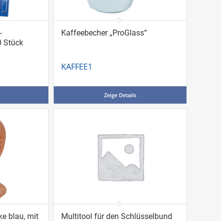
-
Kaffeebecher „ProGlass“
0 Stück
KAFFEE1
Zeige Details
 blau, mit
Multitool für den Schlüsselbund