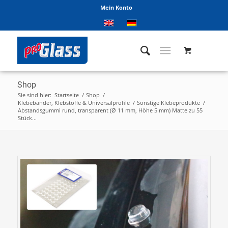
Mein Konto
Shop
Sie sind hier:
Startseite
/
Shop
/
Klebebänder, Klebstoffe & Universalprofile
/
Sonstige Klebeprodukte
/
Abstandsgummi rund, transparent (Ø 11 mm, Höhe 5 mm) Matte zu 55
Stück...