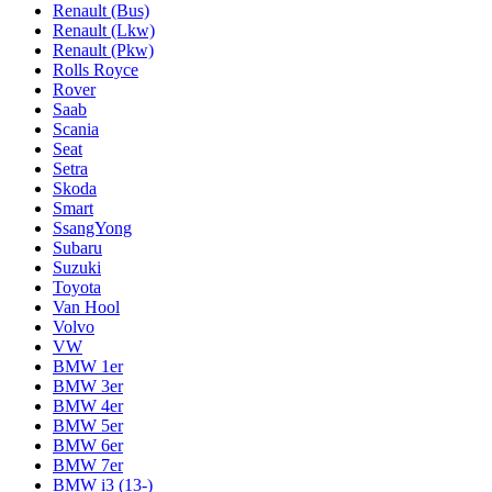
Renault (Bus)
Renault (Lkw)
Renault (Pkw)
Rolls Royce
Rover
Saab
Scania
Seat
Setra
Skoda
Smart
SsangYong
Subaru
Suzuki
Toyota
Van Hool
Volvo
VW
BMW 1er
BMW 3er
BMW 4er
BMW 5er
BMW 6er
BMW 7er
BMW i3 (13-)