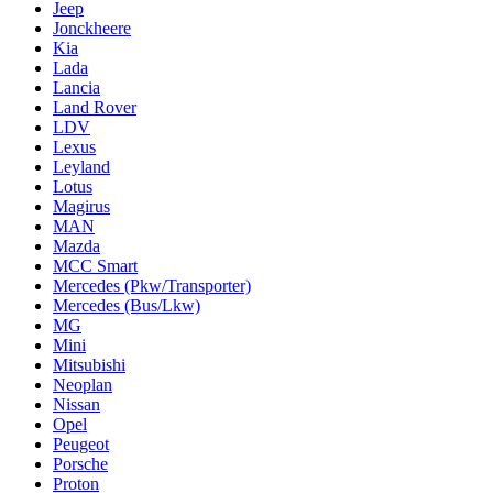
Jeep
Jonckheere
Kia
Lada
Lancia
Land Rover
LDV
Lexus
Leyland
Lotus
Magirus
MAN
Mazda
MCC Smart
Mercedes (Pkw/Transporter)
Mercedes (Bus/Lkw)
MG
Mini
Mitsubishi
Neoplan
Nissan
Opel
Peugeot
Porsche
Proton