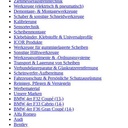
Ziehmesseraustrenntechnik
Werkzeuge (elektrisch & pneumatisch)
Demontage- & Montagewerkzeuge
Schaber & sonstige Schneidwerkzeuge
Kalibrierung
Sensortechnik
Scheibenmontage
Klebebänder, Klebstoffe & Universalprofile
ICOR Produkte
Werkzeuge für gummigelagerte Scheiben
Sonstige Hilfswerkzeuge
Werkzeugsortimente & -Ordnungssysteme
Transport & Lagerung von Scheiben
Verbundglasreparatur & Glaskratzerentfernung
Scheinwerfer-Aufbereitung
Fahrzeugschutz & Persönliche Schutzausrüstung
Reinigen, Pflegen & Versiegeln
Werbematerial
Unsere Marken
BMW 4er F32 Coupé (13-)
BMW 4er F33 Cabrio (14-)
BMW 4er F36 Gran Coupé (14-)
Alfa Romeo
Audi
Bentley