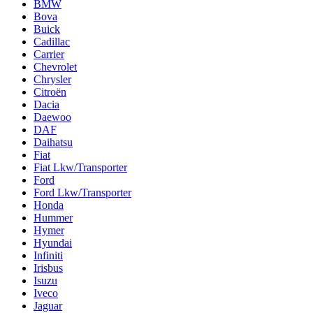
BMW
Bova
Buick
Cadillac
Carrier
Chevrolet
Chrysler
Citroën
Dacia
Daewoo
DAF
Daihatsu
Fiat
Fiat Lkw/Transporter
Ford
Ford Lkw/Transporter
Honda
Hummer
Hymer
Hyundai
Infiniti
Irisbus
Isuzu
Iveco
Jaguar