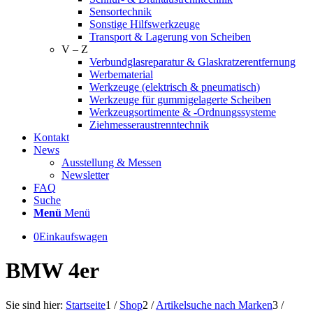
Sensortechnik
Sonstige Hilfswerkzeuge
Transport & Lagerung von Scheiben
V – Z
Verbundglasreparatur & Glaskratzerentfernung
Werbematerial
Werkzeuge (elektrisch & pneumatisch)
Werkzeuge für gummigelagerte Scheiben
Werkzeugsortimente & -Ordnungssysteme
Ziehmesseraustrenntechnik
Kontakt
News
Ausstellung & Messen
Newsletter
FAQ
Suche
Menü
Menü
0
Einkaufswagen
BMW 4er
Sie sind hier:
Startseite
1
/
Shop
2
/
Artikelsuche nach Marken
3
/