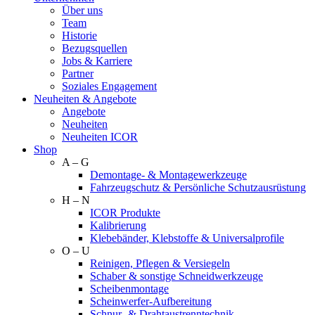
Über uns
Team
Historie
Bezugsquellen
Jobs & Karriere
Partner
Soziales Engagement
Neuheiten & Angebote
Angebote
Neuheiten
Neuheiten ICOR
Shop
A – G
Demontage- & Montagewerkzeuge
Fahrzeugschutz & Persönliche Schutzausrüstung
H – N
ICOR Produkte
Kalibrierung
Klebebänder, Klebstoffe & Universalprofile
O – U
Reinigen, Pflegen & Versiegeln
Schaber & sonstige Schneidwerkzeuge
Scheibenmontage
Scheinwerfer-Aufbereitung
Schnur- & Drahtaustrenntechnik