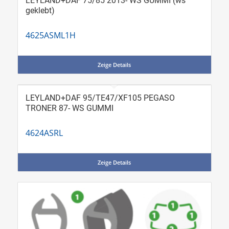
LEYLAND+DAF 75/85 2013- WS GUMMI (ws
geklebt)
4625ASML1H
Zeige Details
LEYLAND+DAF 95/TE47/XF105 PEGASO
TRONER 87- WS GUMMI
4624ASRL
Zeige Details