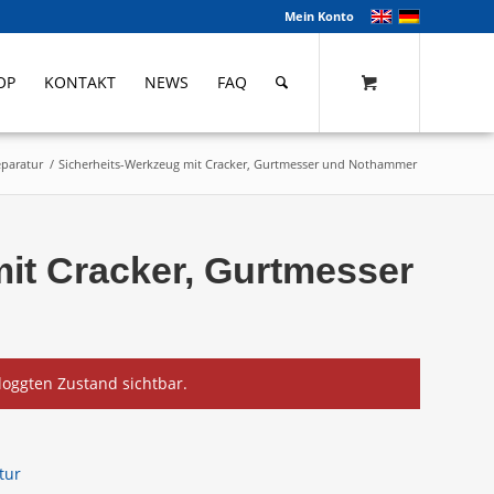
Mein Konto
OP
KONTAKT
NEWS
FAQ
paratur
/
Sicherheits-Werkzeug mit Cracker, Gurtmesser und Nothammer
it Cracker, Gurtmesser
eloggten Zustand sichtbar.
tur