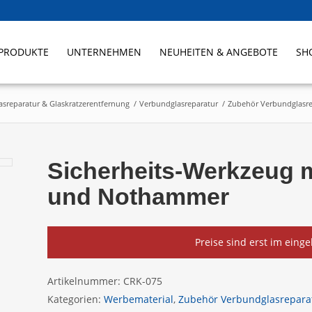
PRODUKTE
UNTERNEHMEN
NEUHEITEN & ANGEBOTE
SH
sreparatur & Glaskratzerentfernung
/
Verbundglasreparatur
/
Zubehör Verbundglasre
Sicherheits-Werkzeug m
und Nothammer
Preise sind erst im eing
Artikelnummer:
CRK-075
Kategorien:
Werbematerial
,
Zubehör Verbundglasrepara