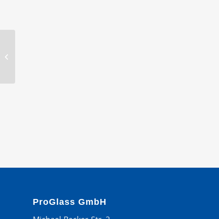
IRIBUS CITELIS WS
GUMMI
ProGlass GmbH