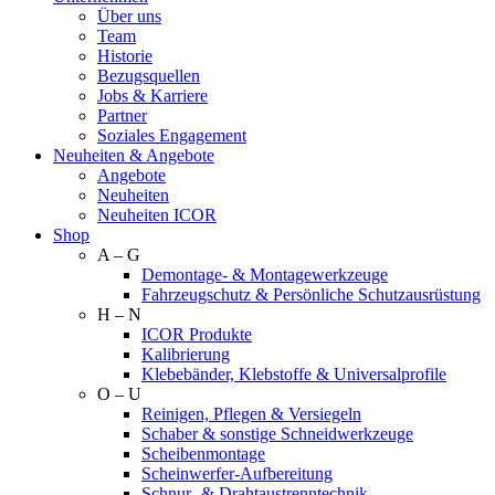
Über uns
Team
Historie
Bezugsquellen
Jobs & Karriere
Partner
Soziales Engagement
Neuheiten & Angebote
Angebote
Neuheiten
Neuheiten ICOR
Shop
A – G
Demontage- & Montagewerkzeuge
Fahrzeugschutz & Persönliche Schutzausrüstung
H – N
ICOR Produkte
Kalibrierung
Klebebänder, Klebstoffe & Universalprofile
O – U
Reinigen, Pflegen & Versiegeln
Schaber & sonstige Schneidwerkzeuge
Scheibenmontage
Scheinwerfer-Aufbereitung
Schnur- & Drahtaustrenntechnik