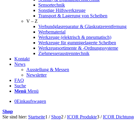
Sensortechnik
Sonstige Hilfswerkzeuge
Transport & Lagerung von Scheiben
V – Z
Verbundglasreparatur & Glaskratzerentfernung
Werbematerial
Werkzeuge (elektrisch & pneumatisch)
Werkzeuge für gummigelagerte Scheiben
Werkzeugsortimente & -Ordnungssysteme
Ziehmesseraustrenntechnik
Kontakt
News
Ausstellung & Messen
Newsletter
FAQ
Suche
Menü
Menü
0
Einkaufswagen
Shop
Sie sind hier:
Startseite
1
/
Shop
2
/
ICOR Produkte
3
/
ICOR Dichtung