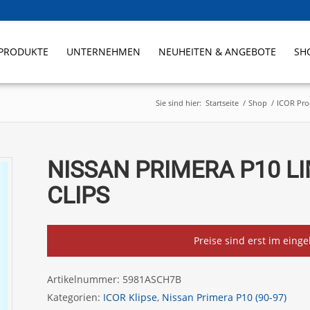
PRODUKTE
UNTERNEHMEN
NEUHEITEN & ANGEBOTE
SH
Sie sind hier:
Startseite
/
Shop
/
ICOR Pro
NISSAN PRIMERA P10 LI
CLIPS
Preise sind erst im eing
Artikelnummer:
5981ASCH7B
Kategorien:
ICOR Klipse
,
Nissan Primera P10 (90-97)