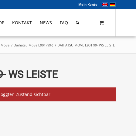
Mein Konto
OP
KONTAKT
NEWS
FAQ
u Move
/
Daihatsu Move L901 (99-)
/
DAIHATSU MOVE L901 99- WS LEISTE
- WS LEISTE
eloggten Zustand sichtbar.