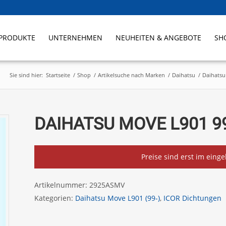
PRODUKTE
UNTERNEHMEN
NEUHEITEN & ANGEBOTE
SH
Sie sind hier:
Startseite
/
Shop
/
Artikelsuche nach Marken
/
Daihatsu
/
Daihats
DAIHATSU MOVE L901 99
Preise sind erst im eing
Artikelnummer:
2925ASMV
Kategorien:
Daihatsu Move L901 (99-)
,
ICOR Dichtungen