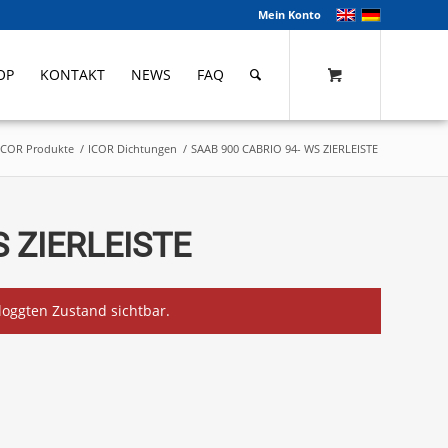
Mein Konto
OP
KONTAKT
NEWS
FAQ
ICOR Produkte
/
ICOR Dichtungen
/
SAAB 900 CABRIO 94- WS ZIERLEISTE
S ZIERLEISTE
eloggten Zustand sichtbar.