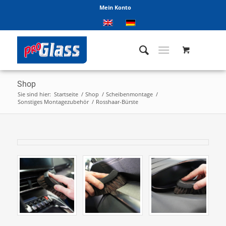
Mein Konto
Shop
Sie sind hier:
Startseite
/
Shop
/
Scheibenmontage
/
Sonstiges Montagezubehör
/
Rosshaar-Bürste