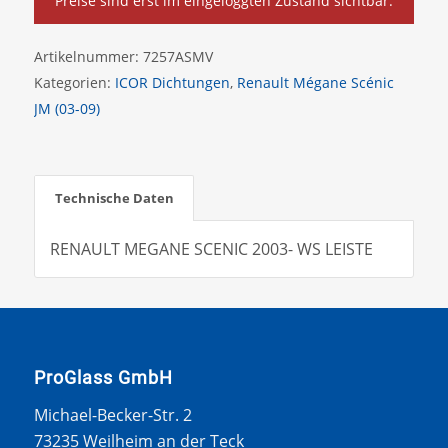
Preise sind erst im eingeloggten Zustand sichtbar.
Artikelnummer:
7257ASMV
Kategorien:
ICOR Dichtungen
,
Renault Mégane Scénic
JM (03-09)
Technische Daten
RENAULT MEGANE SCENIC 2003- WS LEISTE
ProGlass GmbH
Michael-Becker-Str. 2
73235 Weilheim an der Teck