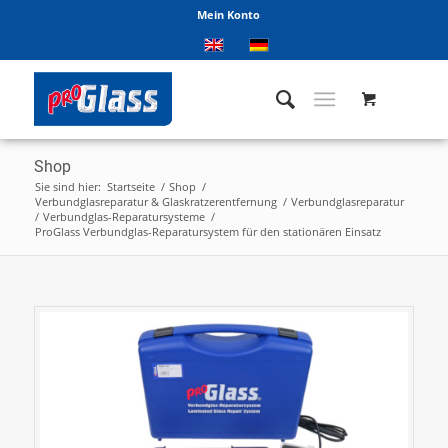
Mein Konto
Shop
Sie sind hier:
Startseite
/
Shop
/
Verbundglasreparatur & Glaskratzerentfernung
/
Verbundglasreparatur
/
Verbundglas-Reparatursysteme
/
ProGlass Verbundglas-Reparatursystem für den stationären Einsatz