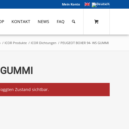
Mein Konto
OP
KONTAKT
NEWS
FAQ
p
/
ICOR Produkte
/
ICOR Dichtungen
/
PEUGEOT BOXER 94- WS GUMMI
S GUMMI
eloggten Zustand sichtbar.