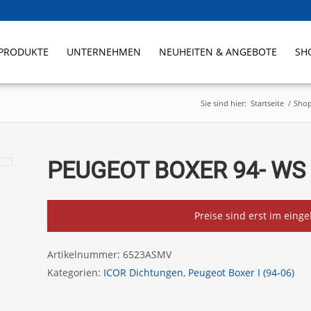
PRODUKTE
UNTERNEHMEN
NEUHEITEN & ANGEBOTE
SH
Sie sind hier:
Startseite
/
Sho
PEUGEOT BOXER 94- W
Preise sind erst im eing
Artikelnummer:
6523ASMV
Kategorien:
ICOR Dichtungen
,
Peugeot Boxer I (94-06)