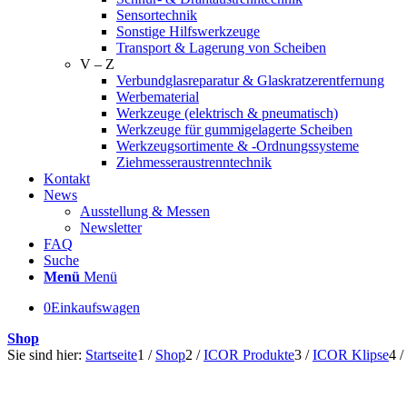
Sensortechnik
Sonstige Hilfswerkzeuge
Transport & Lagerung von Scheiben
V – Z
Verbundglasreparatur & Glaskratzerentfernung
Werbematerial
Werkzeuge (elektrisch & pneumatisch)
Werkzeuge für gummigelagerte Scheiben
Werkzeugsortimente & -Ordnungssysteme
Ziehmesseraustrenntechnik
Kontakt
News
Ausstellung & Messen
Newsletter
FAQ
Suche
Menü
Menü
0
Einkaufswagen
Shop
Sie sind hier:
Startseite
1
/
Shop
2
/
ICOR Produkte
3
/
ICOR Klipse
4
/