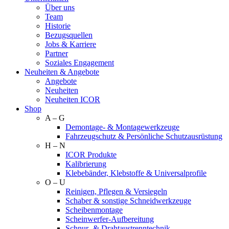
Über uns
Team
Historie
Bezugsquellen
Jobs & Karriere
Partner
Soziales Engagement
Neuheiten & Angebote
Angebote
Neuheiten
Neuheiten ICOR
Shop
A – G
Demontage- & Montagewerkzeuge
Fahrzeugschutz & Persönliche Schutzausrüstung
H – N
ICOR Produkte
Kalibrierung
Klebebänder, Klebstoffe & Universalprofile
O – U
Reinigen, Pflegen & Versiegeln
Schaber & sonstige Schneidwerkzeuge
Scheibenmontage
Scheinwerfer-Aufbereitung
Schnur- & Drahtaustrenntechnik