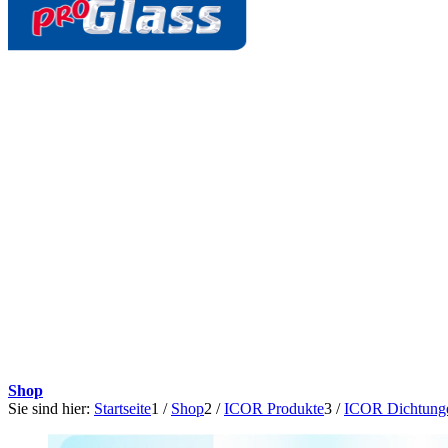
Shop
Sie sind hier:
Startseite
1
/
Shop
2
/
ICOR Produkte
3
/
ICOR Dichtung