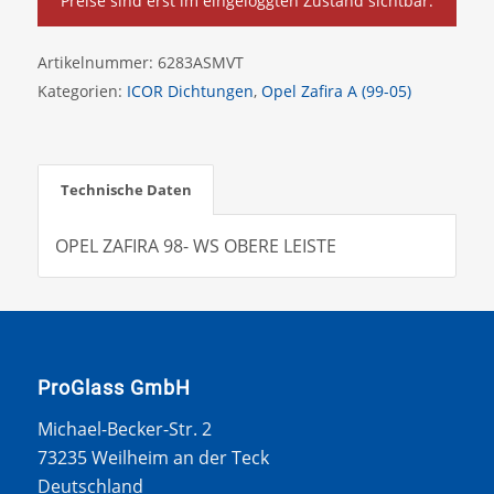
Preise sind erst im eingeloggten Zustand sichtbar.
Artikelnummer:
6283ASMVT
Kategorien:
ICOR Dichtungen
,
Opel Zafira A (99-05)
Technische Daten
OPEL ZAFIRA 98- WS OBERE LEISTE
ProGlass GmbH
Michael-Becker-Str. 2
73235 Weilheim an der Teck
Deutschland