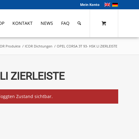
Mein Konto
OP
KONTAKT
NEWS
FAQ
COR Produkte
/
ICOR Dichtungen
/
OPEL CORSA 3T 93- HSK LI ZIERLEISTE
LI ZIERLEISTE
eloggten Zustand sichtbar.