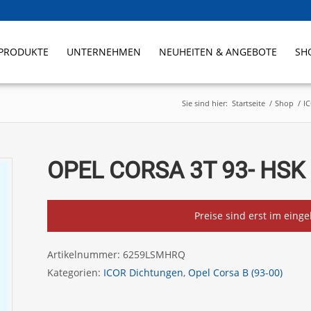
PRODUKTE
UNTERNEHMEN
NEUHEITEN & ANGEBOTE
SH
Sie sind hier:
Startseite
/
Shop
/
I
OPEL CORSA 3T 93- HSK 
Preise sind erst im eing
Artikelnummer:
6259LSMHRQ
Kategorien:
ICOR Dichtungen
,
Opel Corsa B (93-00)