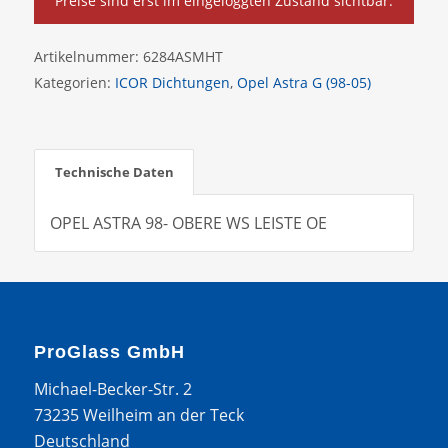
Preise sind erst im eingeloggten Zustand sichtbar.
Artikelnummer:
6284ASMHT
Kategorien:
ICOR Dichtungen
,
Opel Astra G (98-05)
Technische Daten
OPEL ASTRA 98- OBERE WS LEISTE OE
ProGlass GmbH
Michael-Becker-Str. 2
73235 Weilheim an der Teck
Deutschland