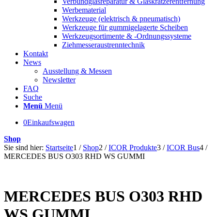
Verbundglasreparatur & Glaskratzerentfernung
Werbematerial
Werkzeuge (elektrisch & pneumatisch)
Werkzeuge für gummigelagerte Scheiben
Werkzeugsortimente & -Ordnungssysteme
Ziehmesseraustrenntechnik
Kontakt
News
Ausstellung & Messen
Newsletter
FAQ
Suche
Menü
Menü
0
Einkaufswagen
Shop
Sie sind hier:
Startseite
1
/
Shop
2
/
ICOR Produkte
3
/
ICOR Bus
4
/
MERCEDES BUS O303 RHD WS GUMMI
MERCEDES BUS O303 RHD
WS GUMMI