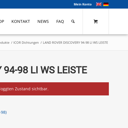
Mein Konto
OP
KONTAKT
NEWS
FAQ
odukte
/
ICOR Dichtungen
/
LAND ROVER DISCOVERY 94-98 LI WS LEISTE
94-98 LI WS LEISTE
eloggten Zustand sichtbar.
-98)