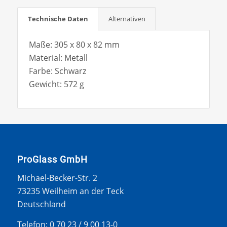
Technische Daten
Alternativen
Maße: 305 x 80 x 82 mm
Material: Metall
Farbe: Schwarz
Gewicht: 572 g
ProGlass GmbH
Michael-Becker-Str. 2
73235 Weilheim an der Teck
Deutschland
Telefon: 0 70 23 / 9 00 13-0