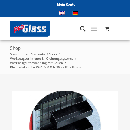
Mein Konto
Shop
Sie sind hier:
Startseite
/
Shop
/
Werkzeugsortimente & -Ordnungssysteme
/
Werkzeugaufbewahrung mit Rollen
/
Kleinteilebox für WSA-600-0-N 305 x 80 x 82 mm