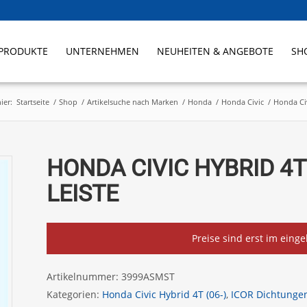
PRODUKTE
UNTERNEHMEN
NEUHEITEN & ANGEBOTE
SH
ier:
Startseite
/
Shop
/
Artikelsuche nach Marken
/
Honda
/
Honda Civic
/
Honda Civ
HONDA CIVIC HYBRID 4T
LEISTE
Preise sind erst im eing
Artikelnummer:
3999ASMST
Kategorien:
Honda Civic Hybrid 4T (06-)
,
ICOR Dichtunge