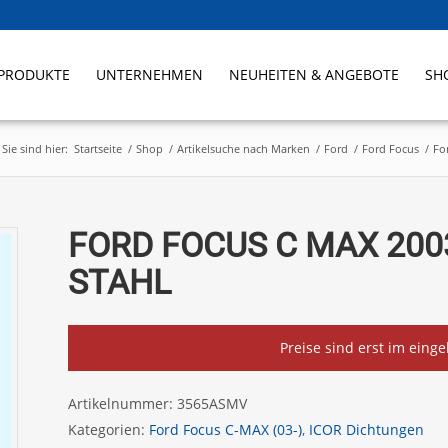
PRODUKTE
UNTERNEHMEN
NEUHEITEN & ANGEBOTE
SH
Sie sind hier:
Startseite
/
Shop
/
Artikelsuche nach Marken
/
Ford
/
Ford Focus
/
Fo
FORD FOCUS C MAX 2003
STAHL
Preise sind erst im eing
Artikelnummer:
3565ASMV
Kategorien:
Ford Focus C-MAX (03-)
,
ICOR Dichtungen