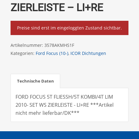
ZIERLEISTE – LI+RE
Preise sind erst im eingeloggten Zustand sichtbar.
Artikelnummer:
3578AKMHS1F
Kategorien:
Ford Focus (10-)
,
ICOR Dichtungen
Technische Daten
FORD FOCUS 5T FLIESSH/5T KOMBI/4T LIM
2010- SET WS ZIERLEISTE - LI+RE ***Artikel
nicht mehr lieferbar/DK***