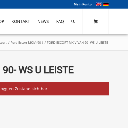
Mein Konto
OP
KONTAKT
NEWS
FAQ
scort
/
Ford Escort MKIV (90-)
/
FORD ESCORT MKIV VAN 90- WS U LEISTE
90- WS U LEISTE
eloggten Zustand sichtbar.