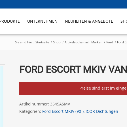
PRODUKTE
UNTERNEHMEN
NEUHEITEN & ANGEBOTE
SH
Sie sind hier:
Startseite
/
Shop
/
Artikelsuche nach Marken
/
Ford
/
Ford E
FORD ESCORT MKIV VAN 
Preise sind erst im eing
Artikelnummer:
3545ASMV
Kategorien:
Ford Escort MKIV (90-)
,
ICOR Dichtungen