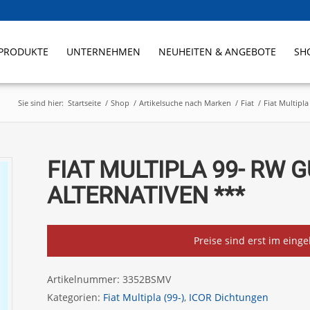
PRODUKTE
UNTERNEHMEN
NEUHEITEN & ANGEBOTE
SH
Sie sind hier:
Startseite
/
Shop
/
Artikelsuche nach Marken
/
Fiat
/
Fiat Multipla 
FIAT MULTIPLA 99- RW G
ALTERNATIVEN ***
Preise sind erst im eing
Artikelnummer:
3352BSMV
Kategorien:
Fiat Multipla (99-)
,
ICOR Dichtungen