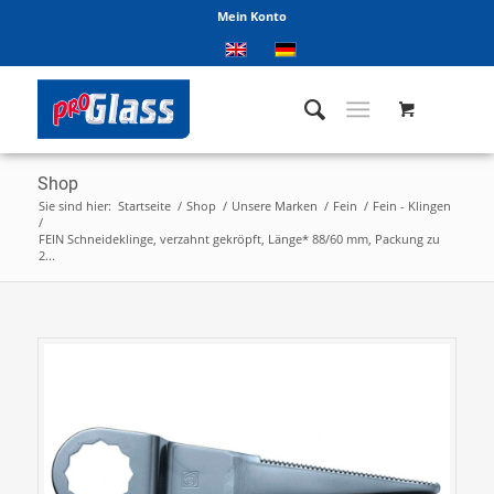
Mein Konto
Shop
Sie sind hier:
Startseite
/
Shop
/
Unsere Marken
/
Fein
/
Fein - Klingen
/
FEIN Schneideklinge, verzahnt gekröpft, Länge* 88/60 mm, Packung zu
2...