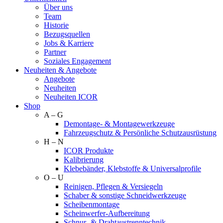
Über uns
Team
Historie
Bezugsquellen
Jobs & Karriere
Partner
Soziales Engagement
Neuheiten & Angebote
Angebote
Neuheiten
Neuheiten ICOR
Shop
A – G
Demontage- & Montagewerkzeuge
Fahrzeugschutz & Persönliche Schutzausrüstung
H – N
ICOR Produkte
Kalibrierung
Klebebänder, Klebstoffe & Universalprofile
O – U
Reinigen, Pflegen & Versiegeln
Schaber & sonstige Schneidwerkzeuge
Scheibenmontage
Scheinwerfer-Aufbereitung
Schnur- & Drahtaustrenntechnik