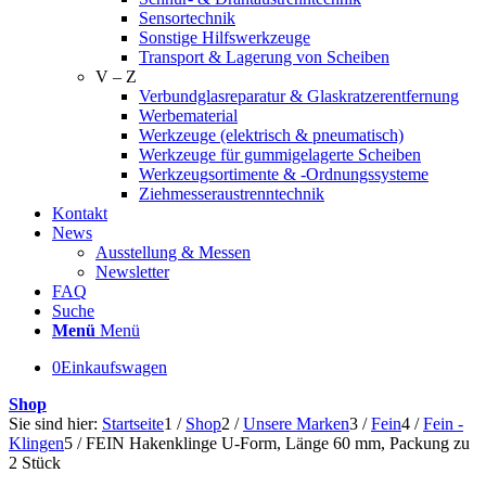
Sensortechnik
Sonstige Hilfswerkzeuge
Transport & Lagerung von Scheiben
V – Z
Verbundglasreparatur & Glaskratzerentfernung
Werbematerial
Werkzeuge (elektrisch & pneumatisch)
Werkzeuge für gummigelagerte Scheiben
Werkzeugsortimente & -Ordnungssysteme
Ziehmesseraustrenntechnik
Kontakt
News
Ausstellung & Messen
Newsletter
FAQ
Suche
Menü
Menü
0
Einkaufswagen
Shop
Sie sind hier:
Startseite
1
/
Shop
2
/
Unsere Marken
3
/
Fein
4
/
Fein -
Klingen
5
/
FEIN Hakenklinge U-Form, Länge 60 mm, Packung zu
2 Stück