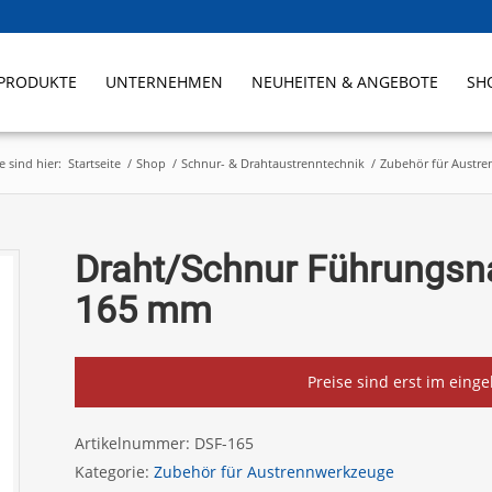
PRODUKTE
UNTERNEHMEN
NEUHEITEN & ANGEBOTE
SH
e sind hier:
Startseite
/
Shop
/
Schnur- & Drahtaustrenntechnik
/
Zubehör für Austr
Draht/Schnur Führungsna
165 mm
Preise sind erst im eing
Artikelnummer:
DSF-165
Kategorie:
Zubehör für Austrennwerkzeuge