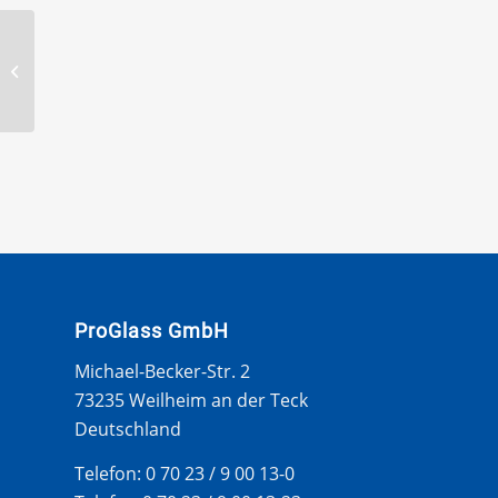
Clip-Zange
ProGlass GmbH
Michael-Becker-Str. 2
73235 Weilheim an der Teck
Deutschland
Telefon: 0 70 23 / 9 00 13-0