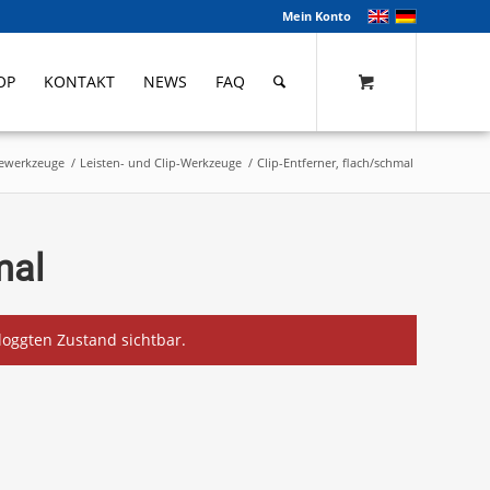
Mein Konto
OP
KONTAKT
NEWS
FAQ
ewerkzeuge
/
Leisten- und Clip-Werkzeuge
/
Clip-Entferner, flach/schmal
mal
eloggten Zustand sichtbar.