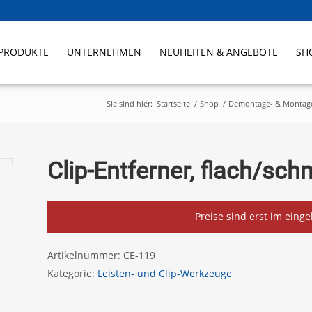
PRODUKTE
UNTERNEHMEN
NEUHEITEN & ANGEBOTE
SH
Sie sind hier:
Startseite
/
Shop
/
Demontage- & Montag
Clip-Entferner, flach/sch
Preise sind erst im eing
Artikelnummer:
CE-119
Kategorie:
Leisten- und Clip-Werkzeuge