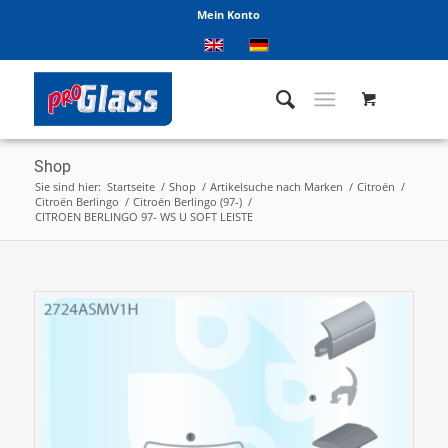
Mein Konto
Shop
Sie sind hier:
Startseite
/
Shop
/
Artikelsuche nach Marken
/
Citroën
/
Citroën Berlingo
/
Citroën Berlingo (97-)
/
CITROEN BERLINGO 97- WS U SOFT LEISTE