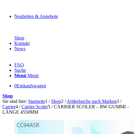
Neuheiten & Angebote
Shop
Kontakt
News
FAQ
Suche
Menü
Menü
0
Einkaufswagen
Shop
Sie sind hier:
Startseite
1
/
Shop
2
/
Artikelsuche nach Marken
3
/
Carrier
4
/
Carrier Scoler
5
/
CARRIER SCOLER – RW GUMMI –
LÄNGE 4550MM