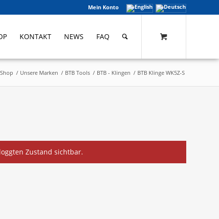
Mein Konto
OP
KONTAKT
NEWS
FAQ
Shop
/
Unsere Marken
/
BTB Tools
/
BTB - Klingen
/
BTB Klinge WK5Z-S
eloggten Zustand sichtbar.