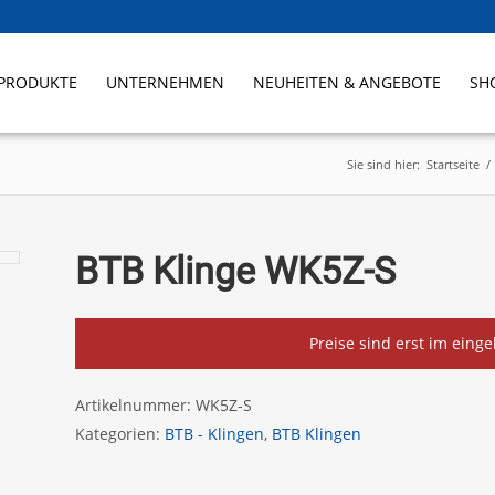
PRODUKTE
UNTERNEHMEN
NEUHEITEN & ANGEBOTE
SH
Sie sind hier:
Startseite
/
BTB Klinge WK5Z-S
Preise sind erst im eing
Artikelnummer:
WK5Z-S
Kategorien:
BTB - Klingen
,
BTB Klingen