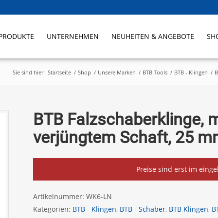
PRODUKTE
UNTERNEHMEN
NEUHEITEN & ANGEBOTE
SH
Sie sind hier:
Startseite
/
Shop
/
Unsere Marken
/
BTB Tools
/
BTB - Klingen
/
B
BTB Falzschaberklinge, 
verjüngtem Schaft, 25 mm
Preise sind erst im eing
Artikelnummer:
WK6-LN
Kategorien:
BTB - Klingen
,
BTB - Schaber
,
BTB Klingen
,
B