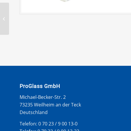
BTB-Falzschaberklinge
WK6-40N
ProGlass GmbH
Michael-Becker-Str. 2
73235 Weilheim an der Teck
Deutschland
Telefon: 0 70 23 / 9 00 13-0