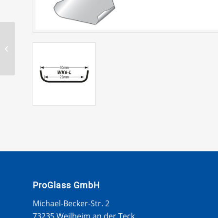
BTB Falzschaberklinge
WK6-40
ProGlass GmbH
Michael-Becker-Str. 2
73235 Weilheim an der Teck