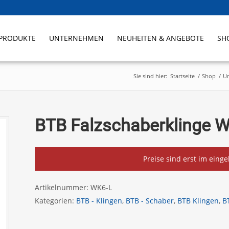
PRODUKTE
UNTERNEHMEN
NEUHEITEN & ANGEBOTE
SH
Sie sind hier:
Startseite
/
Shop
/
Un
BTB Falzschaberklinge 
Preise sind erst im eing
Artikelnummer:
WK6-L
Kategorien:
BTB - Klingen
,
BTB - Schaber
,
BTB Klingen
,
B