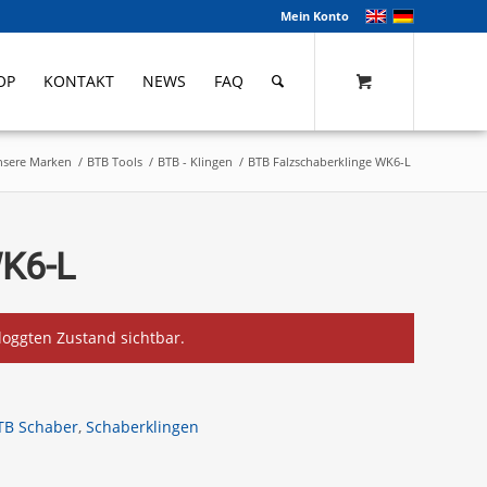
Mein Konto
OP
KONTAKT
NEWS
FAQ
sere Marken
/
BTB Tools
/
BTB - Klingen
/
BTB Falzschaberklinge WK6-L
WK6-L
eloggten Zustand sichtbar.
TB Schaber
,
Schaberklingen