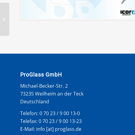
MINI 3T
FLIESSH./CLUBMAN 4T
KOMBI/2T CAB
07/2012- WS LI INNERE
PROFILE
ProGlass GmbH
Michael-Becker-Str. 2
73235 Weilheim an der Teck
Deutschland
Telefon: 0 70 23 / 9 00 13-0
Telefax: 0 70 23 / 9 00 13-23
E-Mail: info [at] proglass.de