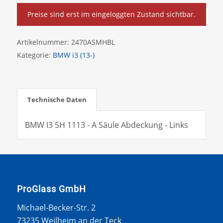
Preise sind erst im eingeloggten Zustand sichtbar.
Artikelnummer:
2470ASMHBL
Kategorie:
BMW i3 (13-)
Technische Daten
BMW I3 5H 1113 - A Säule Abdeckung - Links
ProGlass GmbH
Michael-Becker-Str. 2
73235 Weilheim an der Teck