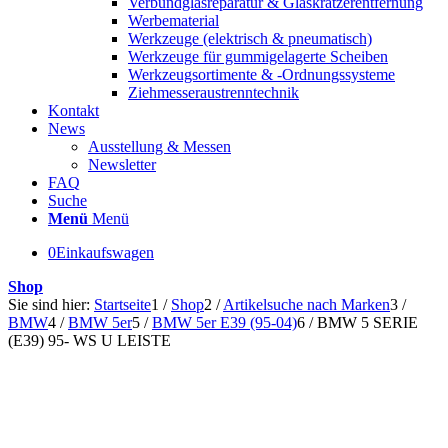
Verbundglasreparatur & Glaskratzerentfernung
Werbematerial
Werkzeuge (elektrisch & pneumatisch)
Werkzeuge für gummigelagerte Scheiben
Werkzeugsortimente & -Ordnungssysteme
Ziehmesseraustrenntechnik
Kontakt
News
Ausstellung & Messen
Newsletter
FAQ
Suche
Menü
Menü
0
Einkaufswagen
Shop
Sie sind hier:
Startseite
1
/
Shop
2
/
Artikelsuche nach Marken
3
/
BMW
4
/
BMW 5er
5
/
BMW 5er E39 (95-04)
6
/
BMW 5 SERIE
(E39) 95- WS U LEISTE