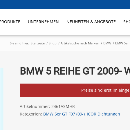
PRODUKTE
UNTERNEHMEN
NEUHEITEN & ANGEBOTE
SH
Sie sind hier:
Startseite
/
Shop
/
Artikelsuche nach Marken
/
BMW
/
BMW 5er
BMW 5 REIHE GT 2009- 
Preise sind erst im eing
Artikelnummer:
2461ASMHR
Kategorien:
BMW 5er GT F07 (09-)
,
ICOR Dichtungen