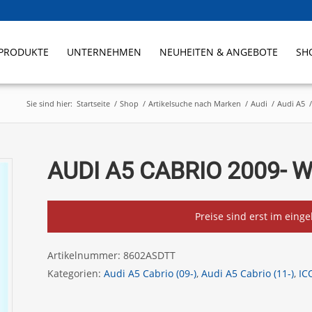
PRODUKTE
UNTERNEHMEN
NEUHEITEN & ANGEBOTE
SH
Sie sind hier:
Startseite
/
Shop
/
Artikelsuche nach Marken
/
Audi
/
Audi A5
/
AUDI A5 CABRIO 2009-
Preise sind erst im eing
Artikelnummer:
8602ASDTT
Kategorien:
Audi A5 Cabrio (09-)
,
Audi A5 Cabrio (11-)
,
IC