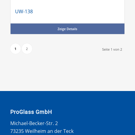
UW-138
Zeige Details
1
2
Seite 1 von 2
ProGlass GmbH
Michael-Becker-Str. 2
73235 Weilheim an der Teck