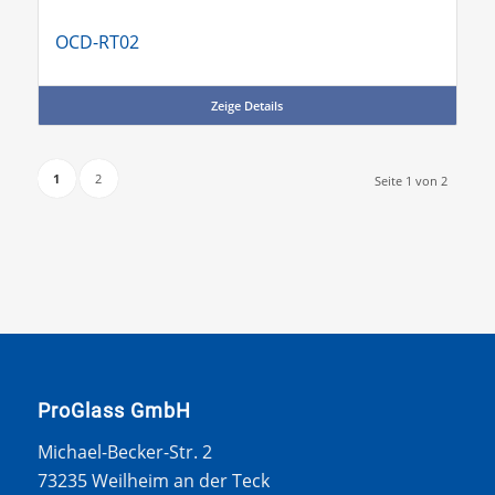
OCD-RT02
Zeige Details
1
2
Seite 1 von 2
ProGlass GmbH
Michael-Becker-Str. 2
73235 Weilheim an der Teck