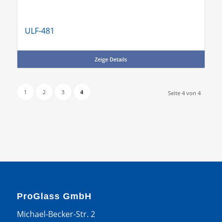
ULF-481
Zeige Details
1
2
3
4
Seite 4 von 4
ProGlass GmbH
Michael-Becker-Str. 2