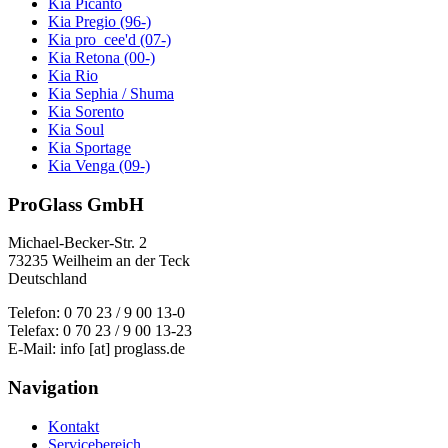
Kia Picanto
Kia Pregio (96-)
Kia pro_cee'd (07-)
Kia Retona (00-)
Kia Rio
Kia Sephia / Shuma
Kia Sorento
Kia Soul
Kia Sportage
Kia Venga (09-)
ProGlass GmbH
Michael-Becker-Str. 2
73235 Weilheim an der Teck
Deutschland
Telefon: 0 70 23 / 9 00 13-0
Telefax: 0 70 23 / 9 00 13-23
E-Mail: info [at] proglass.de
Navigation
Kontakt
Servicebereich