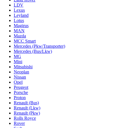
LDV
Lexus
Leyland
Lotus
Magirus
MAN
Mazda
MCC Smart
Mercedes (Pkw/Transporter)
Mercedes (Bus/Lkw)
MG
Mini
Mitsubishi
Neoplan
Nissan
Opel
Peugeot
Porsche
Proton
Renault (Bus)
Renault (Lkw)
Renault (Pkw)
Rolls Royce
Rover