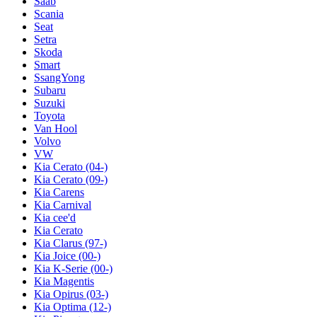
Saab
Scania
Seat
Setra
Skoda
Smart
SsangYong
Subaru
Suzuki
Toyota
Van Hool
Volvo
VW
Kia Cerato (04-)
Kia Cerato (09-)
Kia Carens
Kia Carnival
Kia cee'd
Kia Cerato
Kia Clarus (97-)
Kia Joice (00-)
Kia K-Serie (00-)
Kia Magentis
Kia Opirus (03-)
Kia Optima (12-)