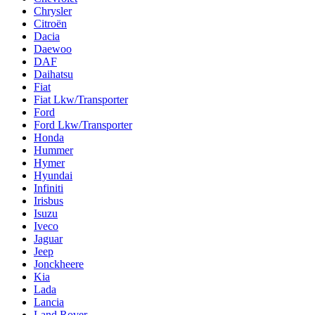
Chrysler
Citroën
Dacia
Daewoo
DAF
Daihatsu
Fiat
Fiat Lkw/Transporter
Ford
Ford Lkw/Transporter
Honda
Hummer
Hymer
Hyundai
Infiniti
Irisbus
Isuzu
Iveco
Jaguar
Jeep
Jonckheere
Kia
Lada
Lancia
Land Rover