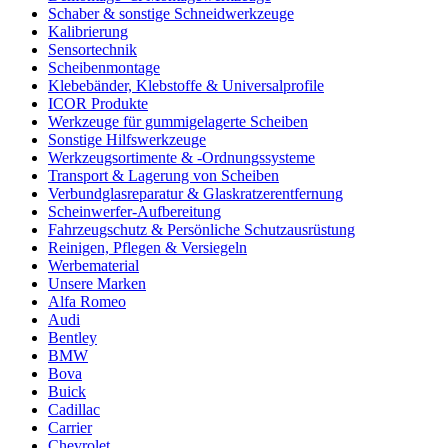
Schaber & sonstige Schneidwerkzeuge
Kalibrierung
Sensortechnik
Scheibenmontage
Klebebänder, Klebstoffe & Universalprofile
ICOR Produkte
Werkzeuge für gummigelagerte Scheiben
Sonstige Hilfswerkzeuge
Werkzeugsortimente & -Ordnungssysteme
Transport & Lagerung von Scheiben
Verbundglasreparatur & Glaskratzerentfernung
Scheinwerfer-Aufbereitung
Fahrzeugschutz & Persönliche Schutzausrüstung
Reinigen, Pflegen & Versiegeln
Werbematerial
Unsere Marken
Alfa Romeo
Audi
Bentley
BMW
Bova
Buick
Cadillac
Carrier
Chevrolet